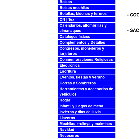
Bolsas
Bolsas mochilas
Botellas, bidones y termos
• CO
CN❘Tex
Calendarios, alfombrillas y
• SA
almanaques
Catálogos físicos
Complementos y Detalles
Congresos, monederos y
tarjeteros
Conmemoraciones Religiosas
Electrónica
Escritura
Eventos, fiestas y verano
Gorras y Sombreros
Herramientas y accesorios de
vehículos
Hogar
Infantil y juegos de mesa
Invierno y días de lluvia
Llaveros
Mochilas, trolleys y maletines
Navidad
Neceseres