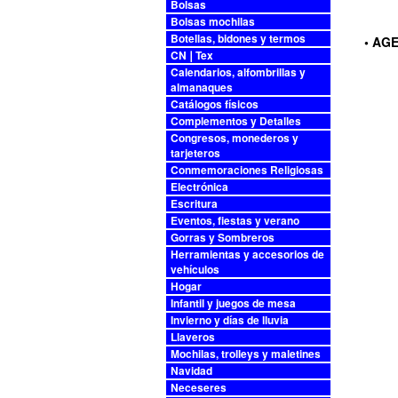
Bolsas
Bolsas mochilas
Botellas, bidones y termos
• AG
CN❘Tex
Calendarios, alfombrillas y
almanaques
Catálogos físicos
Complementos y Detalles
Congresos, monederos y
tarjeteros
Conmemoraciones Religiosas
Electrónica
Escritura
Eventos, fiestas y verano
Gorras y Sombreros
Herramientas y accesorios de
vehículos
Hogar
Infantil y juegos de mesa
Invierno y días de lluvia
Llaveros
Mochilas, trolleys y maletines
Navidad
Neceseres