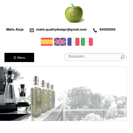
Maite Aluja
maite.qualitydesign@gmail.com
934352504
☰ Menu