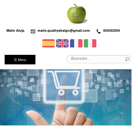
Maite Aluja
maite.qualitydesign@gmail.com
934352504
☰ Menu