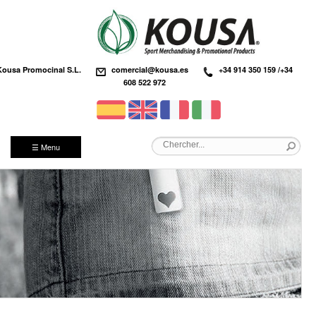
Kousa Promocinal S.L.
comercial@kousa.es
+34 914 350 159 /+34
608 522 972
☰ Menu