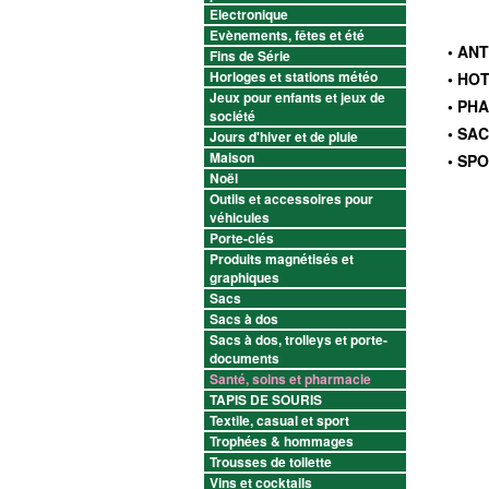
Electronique
Evènements, fêtes et été
• AN
Fins de Série
Horloges et stations météo
• HO
Jeux pour enfants et jeux de
• PH
société
• SA
Jours d'hiver et de pluie
Maison
• SP
Noël
Outils et accessoires pour
véhicules
Porte-clés
Produits magnétisés et
graphiques
Sacs
Sacs à dos
Sacs à dos, trolleys et porte-
documents
Santé, soins et pharmacie
TAPIS DE SOURIS
Textile, casual et sport
Trophées & hommages
Trousses de toilette
Vins et cocktails