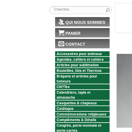
QUI NOUS SOMMES
PANIER
CONTACT
Accessoires pour animaux
Agendas, cahiers et cahiers
Articles pour sublimation
Bouteilles, fûts et Thermos
Briquets et articles pour
fumeurs
CN?Tex
Calendriers, tapis et
almanachs
Casquettes & chapeaux
Catálogos
Commémorations religieuses
Compléments & Détails
Congrès, porte-monnaie et
porte-cartes