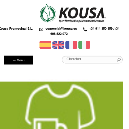
Kousa Promocinal S.L.
comercial@kousa.es
+34 914 350 159 /+34
608 522 972
☰ Menu