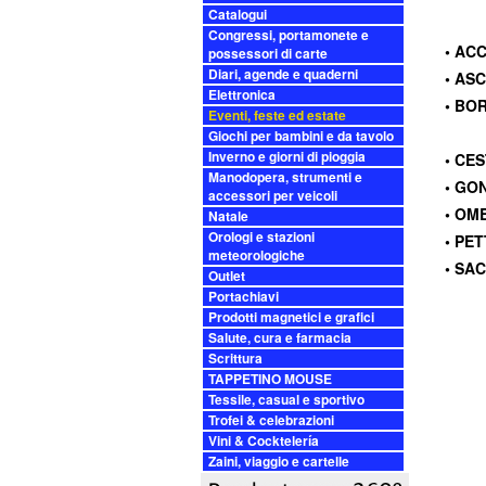
Catalogui
Congressi, portamonete e
• AC
possessori di carte
Diari, agende e quaderni
• AS
Elettronica
• BO
Eventi, feste ed estate
Giochi per bambini e da tavolo
Inverno e giorni di pioggia
• CE
Manodopera, strumenti e
• GON
accessori per veicoli
• OM
Natale
Orologi e stazioni
• PE
meteorologiche
• SA
Outlet
Portachiavi
Prodotti magnetici e grafici
Salute, cura e farmacia
Scrittura
TAPPETINO MOUSE
Tessile, casual e sportivo
Trofei & celebrazioni
Vini & Cocktelería
Zaini, viaggio e cartelle