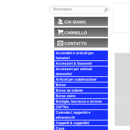
CHI SIAMO
CARRELLO
CONTATTO
Accendini e articoli per
fumatori
Accessori & Souvenir
Accessori per animali
domestici
Articoli per sublimazione
Borse
Borse da toilette
Borse zaino
Bottiglie, borracce e termos
CN?Tex
Calendari, tappetini e
almanacchi
Cappelli & cappellini
Casa