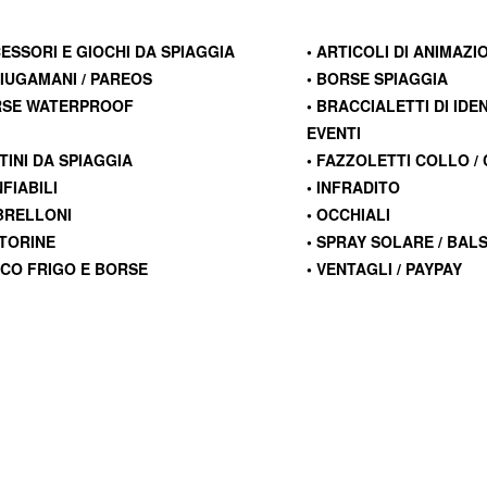
CESSORI E GIOCHI DA SPIAGGIA
• ARTICOLI DI ANIMAZI
CIUGAMANI / PAREOS
• BORSE SPIAGGIA
RSE WATERPROOF
• BRACCIALETTI DI IDE
EVENTI
STINI DA SPIAGGIA
• FAZZOLETTI COLLO /
FIABILI
• INFRADITO
BRELLONI
• OCCHIALI
TTORINE
• SPRAY SOLARE / BAL
CCO FRIGO E BORSE
• VENTAGLI / PAYPAY