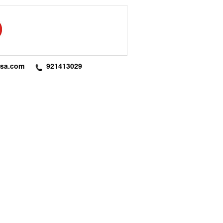
esa.com
921413029