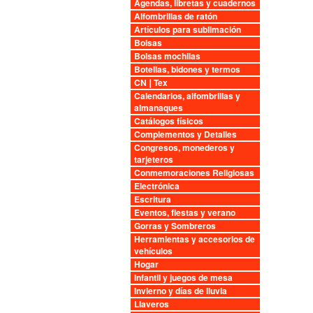
Agendas, libretas y cuadernos
Alfombrillas de ratón
Artículos para sublimación
Bolsas
Bolsas mochilas
Botellas, bidones y termos
CN❘Tex
Calendarios, alfombrillas y
almanaques
Catálogos físicos
Complementos y Detalles
Congresos, monederos y
tarjeteros
Conmemoraciones Religiosas
Electrónica
Escritura
Eventos, fiestas y verano
Gorras y Sombreros
Herramientas y accesorios de
vehículos
Hogar
Infantil y juegos de mesa
Invierno y días de lluvia
Llaveros