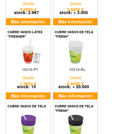
desde
desde
3,9800 €
3,9800 €
stock: 2.967
stock: + 3.000
Más Información
Más Información
CUBRE VASOS LATEX
CUBRE VASOS DE TELA
"FRESHER"
"FRESH"
10218-PT
10219-BL
desde
desde
1,3800 €
0,8400 €
stock: 15
stock: + 20.000
Más Información
Más Información
CUBRE VASOS DE TELA
CUBRE VASOS DE TELA
"FRESH"