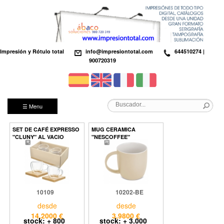
Impresión y Rótulo total
info@impresiontotal.com
644510274 |
900720319
☰ Menu
SET DE CAFÉ EXPRESSO
MUG CERAMICA
"CLUNY" AL VACIO
"NESCOFFEE"
10109
10202-BE
desde
desde
14,2000 €
3,9800 €
stock: + 800
stock: + 3.000