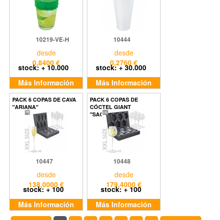
10219-VE-H
10444
desde
desde
0,8400 €
0,2760 €
stock: + 10.000
stock: + 30.000
Más Información
Más Información
PACK 6 COPAS DE CAVA
PACK 6 COPAS DE
"ARIANA"
CÓCTEL GIANT
"SAGRA"
10447
10448
desde
desde
138,0000 €
179,4000 €
stock: + 100
stock: + 100
Más Información
Más Información