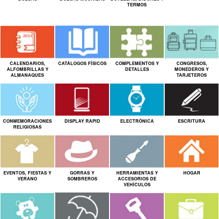
TERMOS
CALENDARIOS,
CATÁLOGOS FÍSICOS
COMPLEMENTOS Y
CONGRESOS,
ALFOMBRILLAS Y
DETALLES
MONEDEROS Y
ALMANAQUES
TARJETEROS
CONMEMORACIONES
DISPLAY RAPID
ELECTRÓNICA
ESCRITURA
RELIGIOSAS
EVENTOS, FIESTAS Y
GORRAS Y
HERRAMIENTAS Y
HOGAR
VERANO
SOMBREROS
ACCESORIOS DE
VEHÍCULOS