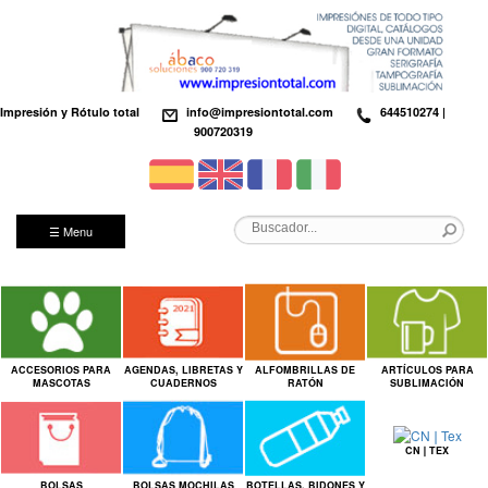
Impresión y Rótulo total
info@impresiontotal.com
644510274 |
900720319
☰ Menu
ACCESORIOS PARA
AGENDAS, LIBRETAS Y
ALFOMBRILLAS DE
ARTÍCULOS PARA
MASCOTAS
CUADERNOS
RATÓN
SUBLIMACIÓN
CN❘TEX
BOLSAS
BOLSAS MOCHILAS
BOTELLAS, BIDONES Y