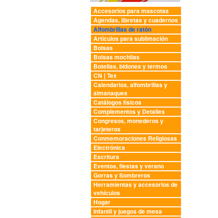
Accesorios para mascotas
Agendas, libretas y cuadernos
Alfombrillas de ratón
Artículos para sublimación
Bolsas
Bolsas mochilas
Botellas, bidones y termos
CN❘Tex
Calendarios, alfombrillas y
almanaques
Catálogos físicos
Complementos y Detalles
Congresos, monederos y
tarjeteros
Conmemoraciones Religiosas
Electrónica
Escritura
Eventos, fiestas y verano
Gorras y Sombreros
Herramientas y accesorios de
vehículos
Hogar
Infantil y juegos de mesa