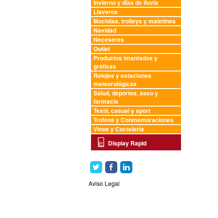
Invierno y días de lluvia
Llaveros
Mochilas, trolleys y maletines
Navidad
Neceseres
Outlet
Productos imantados y
gráficas
Relojes y estaciones
meteorológicas
Salud, deportes, aseo y
farmacia
Textil, casual y sport
Trofeos y Conmemoraciones
Vinos y Coctelería
Display Rapid
Aviso Legal