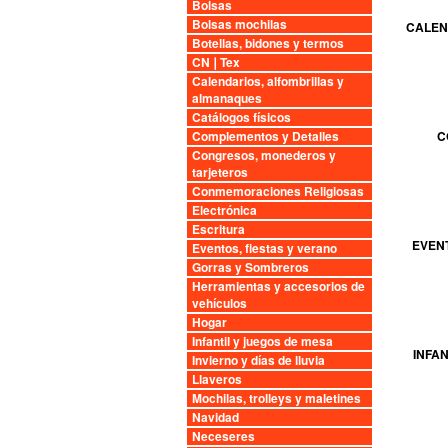
Bolsas
Bolsas mochilas
CALEN
Botellas, bidones y termos
CN❘Tex
Calendarios, alfombrillas y
almanaques
Catálogos físicos
Complementos y Detalles
C
Congresos, monederos y
tarjeteros
Conmemoraciones Religiosas
Electrónica
Escritura
EVENT
Eventos, fiestas y verano
Gorras y Sombreros
Herramientas y accesorios de
vehículos
Hogar
Infantil y juegos de mesa
INFAN
Invierno y días de lluvia
Llaveros
Mochilas, trolleys y maletines
Navidad
Neceseres