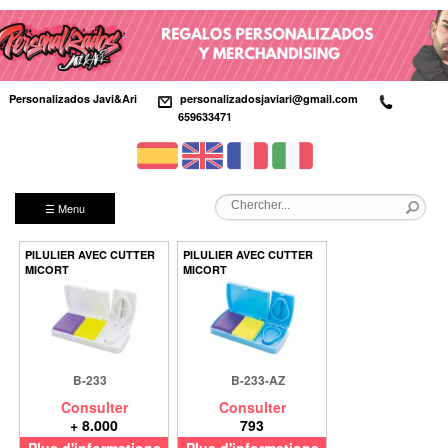
Personalizados Javi&Ari
personalizadosjaviari@gmail.com
659633471
☰ Menu
PILULIER AVEC CUTTER
PILULIER AVEC CUTTER
MICORT
MICORT
B-233
B-233-AZ
Consulter
Consulter
+ 8.000
793