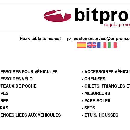
¡Haz visible tu marca!
customerservice@bitprom.
CESSOIRES POUR VÉHICULES
• ACCESSOIRES VÉHIC
CESSOIRES VÉLO
• CHEMISES
UTEAUX DE POCHE
• GILETS, TRIANGLES 
MPES
• MESUREURS
TRES
• PARE-SOLEIL
RKAS
• SETS
GENCES LIÉES AUX VÉHICULES
• ÉTUIS/ HOUSSES