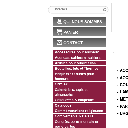
QUI NOUS SOMMES
PANIER
CONTACT
Accessoires pour animaux
Agendas, cahiers et cahiers
Articles pour sublimation
Bouteilles, fûts et Thermos
• AC
Briquets et articles pour
• AC
fumeurs
CN?Tex
• CO
Calendriers, tapis et
• LA
almanachs
• MÈ
Casquettes & chapeaux
Catálogos
• PA
Commémorations religieuses
• UR
Compléments & Détails
Congrès, porte-monnaie et
porte-cartes