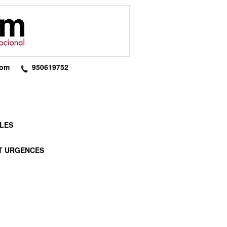
com
950619752
ULES
ET URGENCES