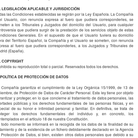
. LEGISLACIÓN APLICABLE Y JURISDICCIÓN
das las Condiciones establecidas se regirán por la Ley Española. La Compañía
el Usuario, con renuncia expresa al fuero que pudiera corresponderles, se
meten a los Tribunales y Juzgados del domicilio del Usuario, para cualquier
ntroversia que pudiera surgir de la prestación de los servicios objeto de estas
ndiciones Generales. En el supuesto de que el Usuario tuviera su domicilio
era del Territorio Español, la Compañía y el Usuario se someten, con renuncia
presa al fuero que pudiera corresponderles, a los Juzgados y Tribunales de
drid (España).
. COPYRIGHT
ohibida su reproducción total o parcial. Reservados todos los derechos.
I. POLÍTICA DE PROTECCIÓN DE DATOS
 Compañía garantiza el cumplimiento de la Ley Orgánica 15/1999, de 13 de
ciembre, de Protección de Datos de Carácter Personal. Esta ley tiene por objeto
rantizar y proteger, en lo que concierne al tratamiento de datos personales, las
bertades públicas y los derechos fundamentales de las personas físicas, y en
pecial de su honor e intimidad personal y familiar. En definitiva, se trata de
oteger los derechos fundamentales del individuo y, en concreto, los
ntemplados en el artículo 18 de nuestra Constitución.
 todo momento se informará en la recogida de los datos de la finalidad de su
atamiento y de la existencia de un fichero debidamente declarado en la Agencia
 Protección de Datos, si bien, existen otros datos personales que debido a su