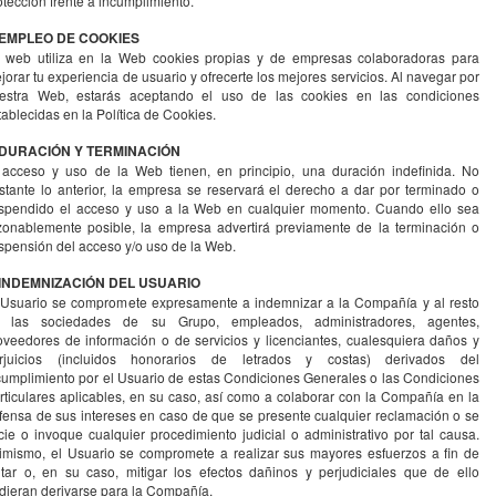
otección frente a incumplimiento.
 EMPLEO DE COOKIES
 web utiliza en la Web cookies propias y de empresas colaboradoras para
jorar tu experiencia de usuario y ofrecerte los mejores servicios. Al navegar por
estra Web, estarás aceptando el uso de las cookies en las condiciones
tablecidas en la Política de Cookies.
 DURACIÓN Y TERMINACIÓN
 acceso y uso de la Web tienen, en principio, una duración indefinida. No
stante lo anterior, la empresa se reservará el derecho a dar por terminado o
spendido el acceso y uso a la Web en cualquier momento. Cuando ello sea
zonablemente posible, la empresa advertirá previamente de la terminación o
spensión del acceso y/o uso de la Web.
 INDEMNIZACIÓN DEL USUARIO
 Usuario se compromete expresamente a indemnizar a la Compañía y al resto
 las sociedades de su Grupo, empleados, administradores, agentes,
oveedores de información o de servicios y licenciantes, cualesquiera daños y
rjuicios (incluidos honorarios de letrados y costas) derivados del
cumplimiento por el Usuario de estas Condiciones Generales o las Condiciones
rticulares aplicables, en su caso, así como a colaborar con la Compañía en la
fensa de sus intereses en caso de que se presente cualquier reclamación o se
icie o invoque cualquier procedimiento judicial o administrativo por tal causa.
imismo, el Usuario se compromete a realizar sus mayores esfuerzos a fin de
itar o, en su caso, mitigar los efectos dañinos y perjudiciales que de ello
dieran derivarse para la Compañía.