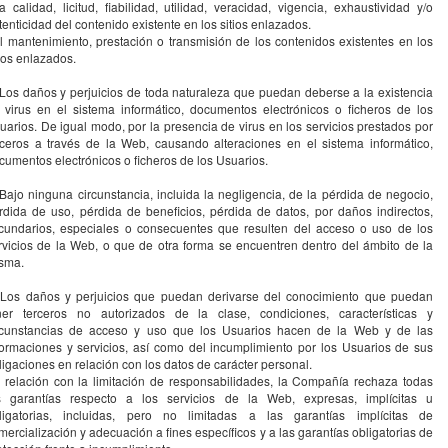
la calidad, licitud, fiabilidad, utilidad, veracidad, vigencia, exhaustividad y/o
tenticidad del contenido existente en los sitios enlazados.
el mantenimiento, prestación o transmisión de los contenidos existentes en los
tios enlazados.
 Los daños y perjuicios de toda naturaleza que puedan deberse a la existencia
 virus en el sistema informático, documentos electrónicos o ficheros de los
uarios. De igual modo, por la presencia de virus en los servicios prestados por
rceros a través de la Web, causando alteraciones en el sistema informático,
cumentos electrónicos o ficheros de los Usuarios.
 Bajo ninguna circunstancia, incluida la negligencia, de la pérdida de negocio,
rdida de uso, pérdida de beneficios, pérdida de datos, por daños indirectos,
cundarios, especiales o consecuentes que resulten del acceso o uso de los
rvicios de la Web, o que de otra forma se encuentren dentro del ámbito de la
sma.
 Los daños y perjuicios que puedan derivarse del conocimiento que puedan
ner terceros no autorizados de la clase, condiciones, características y
rcunstancias de acceso y uso que los Usuarios hacen de la Web y de las
formaciones y servicios, así como del incumplimiento por los Usuarios de sus
ligaciones en relación con los datos de carácter personal.
 relación con la limitación de responsabilidades, la Compañía rechaza todas
s garantías respecto a los servicios de la Web, expresas, implícitas u
ligatorias, incluidas, pero no limitadas a las garantías implícitas de
mercialización y adecuación a fines específicos y a las garantías obligatorias de