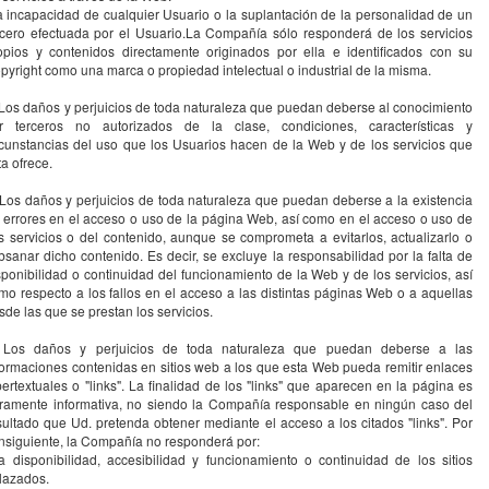
la incapacidad de cualquier Usuario o la suplantación de la personalidad de un
rcero efectuada por el Usuario.La Compañía sólo responderá de los servicios
opios y contenidos directamente originados por ella e identificados con su
pyright como una marca o propiedad intelectual o industrial de la misma.
 Los daños y perjuicios de toda naturaleza que puedan deberse al conocimiento
r terceros no autorizados de la clase, condiciones, características y
rcunstancias del uso que los Usuarios hacen de la Web y de los servicios que
ta ofrece.
 Los daños y perjuicios de toda naturaleza que puedan deberse a la existencia
 errores en el acceso o uso de la página Web, así como en el acceso o uso de
s servicios o del contenido, aunque se comprometa a evitarlos, actualizarlo o
bsanar dicho contenido. Es decir, se excluye la responsabilidad por la falta de
sponibilidad o continuidad del funcionamiento de la Web y de los servicios, así
mo respecto a los fallos en el acceso a las distintas páginas Web o a aquellas
sde las que se prestan los servicios.
 Los daños y perjuicios de toda naturaleza que puedan deberse a las
formaciones contenidas en sitios web a los que esta Web pueda remitir enlaces
pertextuales o "links". La finalidad de los "links" que aparecen en la página es
ramente informativa, no siendo la Compañía responsable en ningún caso del
sultado que Ud. pretenda obtener mediante el acceso a los citados "links". Por
nsiguiente, la Compañía no responderá por:
la disponibilidad, accesibilidad y funcionamiento o continuidad de los sitios
lazados.