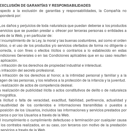
 EXCLUSIÓN DE GARANTÍAS Y RESPONSABILIDADES
specto a la exclusión de garantías y responsabilidades, la Compañía no
sponderá por:
 Los daños y perjuicios de toda naturaleza que puedan deberse a los productos
servicios que se puedan prestar u ofrecer por terceras personas o entidades a
avés de la Web, y en particular de:
el incumplimiento de la Ley, la moral y las buenas costumbres, así como el orden
blico, o el uso de los productos y/o servicios ofertados de forma no diligente o
correcta, o con fines o efectos ilícitos o contrarios a lo establecido en estas
ndiciones Generales o en las Condiciones aplicables que en su caso resulten
 aplicación.
la infracción de los derechos de propiedad industrial e intelectual.
la infracción del secreto profesional.
la infracción de los derechos al honor, a la intimidad personal y familiar y a la
agen de las personas, y los relativos a la protección de la infancia y la juventud.
la realización de actos de competencia desleal.
la realización de publicidad ilícita o actos constitutivos de delito o de naturaleza
rnográfica.
la ilicitud o falta de veracidad, exactitud, fiabilidad, pertinencia, actualidad y
haustividad de los contenidos e informaciones transmitidas o puestos a
sposición de los Usuarios, incluidos las informaciones y servicios prestados por
rceros o por los Usuarios a través de la Web.
el incumplimiento o cumplimiento defectuoso o terminación por cualquier causa
 los contratos realizados, en su caso, con terceros con motivo de la prestación
 servicios a través de la Web.