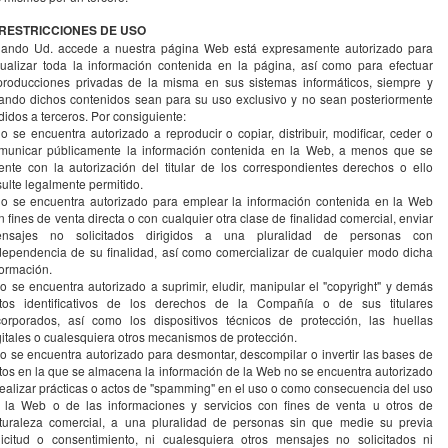
 RESTRICCIONES DE USO
ando Ud. accede a nuestra página Web está expresamente autorizado para
sualizar toda la información contenida en la página, así como para efectuar
producciones privadas de la misma en sus sistemas informáticos, siempre y
ando dichos contenidos sean para su uso exclusivo y no sean posteriormente
didos a terceros. Por consiguiente:
no se encuentra autorizado a reproducir o copiar, distribuir, modificar, ceder o
municar públicamente la información contenida en la Web, a menos que se
ente con la autorización del titular de los correspondientes derechos o ello
sulte legalmente permitido.
no se encuentra autorizado para emplear la información contenida en la Web
n fines de venta directa o con cualquier otra clase de finalidad comercial, enviar
nsajes no solicitados dirigidos a una pluralidad de personas con
dependencia de su finalidad, así como comercializar de cualquier modo dicha
formación.
no se encuentra autorizado a suprimir, eludir, manipular el "copyright" y demás
tos identificativos de los derechos de la Compañía o de sus titulares
corporados, así como los dispositivos técnicos de protección, las huellas
gitales o cualesquiera otros mecanismos de protección.
no se encuentra autorizado para desmontar, descompilar o invertir las bases de
tos en la que se almacena la información de la Web no se encuentra autorizado
realizar prácticas o actos de "spamming" en el uso o como consecuencia del uso
 la Web o de las informaciones y servicios con fines de venta u otros de
turaleza comercial, a una pluralidad de personas sin que medie su previa
licitud o consentimiento, ni cualesquiera otros mensajes no solicitados ni