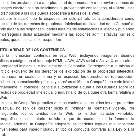
nsentidos previamente a una pluralidad de personas, y a no enviar cadenas de
nsajes electrónicos no solicitados ni previamente consentidos, ni utilizar listas
 distribución a las que pueda accederse a través de la Web.
alquier infracción de lo dispuesto en este párrafo será considerada como
fracción de los derechos de propiedad intelectual de titularidad de la Compañía,
ndo lugar a las responsabilidades legalmente establecidas al efecto y pudiendo
r perseguida dicha actuación mediante las acciones administrativas, civiles o
nales, que en su caso correspondan.
 TITULARIDAD DE LOS CONTENIDOS
da la información contenida en esta Web, incluyendo imágenes, diseños
áficos o códigos en el lenguaje HTML, JAVA, JAVA script o Active X, entre otros,
 propiedad intelectual e industrial de la Compañía. Corresponde a la misma el
ercicio exclusivo de los derechos de explotación de la propiedad intelectual
ncionada, en cualquier forma y, en especial, los derechos de reproducción,
stribución, comunicación pública y transformación. La Compañía no cede total ni
rcialmente, ni concede licencia o autorización alguna a los Usuarios sobre los
rechos de propiedad intelectual o industrial o de cualquier otra forma relativa a
 Web.
imismo, la Compañía garantiza que los contenidos, incluidos los de propiedad
telectual, no son de carácter ilícito ni infringen la normativa vigente. Por
nsiguiente, los contenidos de la Web no tendrán carácter xenófobo,
rnográfico, discriminatorio, racista o que de cualquier modo fomente la
olencia. Además, la Compañía adoptará las medidas legales que considere
nvenientes para impedir cualquier tipo de conducta contraria a la Ley o a la
ral.