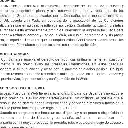
 USUARIO
 utilización de esta Web le atribuye la condición de Usuario de la misma y
presa su aceptación plena y sin reservas de todas y cada una de las
ndiciones Generales publicadas por la Compañía, en el momento mismo en
e Ud. acceda a la Web, sin perjuicio de la aceptación de las Condiciones
rticulares que en su caso resulten de aplicación. Cualquier utilización distinta a
 autorizada está expresamente prohibida, quedando la empresa facultada para
negar o retirar el acceso y uso de la Web, en cualquier momento, y sin previo
iso, a aquellos Usuarios que incumplan estas Condiciones Generales o las
ndiciones Particulares que, en su caso, resulten de aplicación.
 MODIFICACIONES
 Compañía se reserva el derecho de modificar, unilateralmente, en cualquier
mento y sin previo aviso las presentes Condiciones. En estos casos se
ocederá a su publicación y aviso con la máxima antelación posible. De igual
do, se reserva el derecho a modificar, unilateralmente, en cualquier momento y
n previo aviso, la presentación y configuración de la Web.
 ACCESO Y USO DE LA WEB
 acceso y uso de la Web tiene carácter gratuito para los Usuarios y no exige el
gistro previo del Usuario con carácter general. No obstante, es posible que el
ceso y uso de determinadas informaciones y servicios ofrecidos a través de la
b sólo pueda hacerse previo registro del Usuario.
 Usuario se compromete a hacer un uso diligente y a no poner a disposición de
rceros su nombre de Usuario y contraseña, así como a comunicar a la
mpañía con la mayor brevedad, la pérdida, robo o cualquier riesgo de acceso a
s mismos por un tercero.