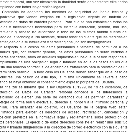
rácter temporal, una vez alcanzada la finalidad serán debidamente eliminados
mpliendo con todas las garantías legales.
 Compañía ha adoptado las medidas de seguridad de índole técnica y
ganizativa que vienen exigidas en la legislación vigente en materia de
otección de datos de carácter personal. Para ello se han establecido todos los
dios y mecanismos necesarios para evitar la alteración, pérdida, mal uso,
atamiento y acceso no autorizado o robo de los mismos habida cuenta del
tado de la tecnología. No obstante, deberá tener en cuenta que las medidas en
ternet, debido a su naturaleza y carácter global, no son inexpugnables.
n respecto a la cesión de datos personales a terceros, se comunica a los
uarios que, con carácter general, los datos personales no serán cedidos a
rceras entidades, salvo en aquellos supuestos en los que la cesión responda al
mplimiento de una obligación legal o también en aquellos casos en los que
ista una relación contractual de encargo de tratamiento para la prestación de un
terminado servicio. En todo caso los Usuarios deben saber que en el caso de
oducirse una cesión de este tipo, la misma únicamente se llevará a cabo
ando se haya obtenido el consentimiento expreso por parte del Usuario.
ra finalizar se informa que la ley Orgánica 15/1999, de 13 de diciembre, de
otección de Datos de Carácter Personal concede a los interesados la
sibilidad de ejercer una serie de derechos que les permiten garantizar y
oteger de forma real y efectiva su derecho al honor y a la intimidad personal y
miliar. Para alcanzar ese objetivo, los Usuarios de la página Web están
gitimados para ejercer los derechos de acceso, rectificación, cancelación y
osición previstos en la normativa legal y reglamentaria sobre protección de
tos personales. El ejercicio de estos derechos consiste en remitir una solicitud
crita y firmada dirigiéndose a la dirección de correo electrónico con la siguiente
formación: nombre y apellidos del Usuario, domicilio a efectos de notificaciones,