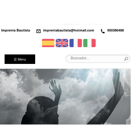
Imprenta Bautista
imprentabautista@hotmail.com
950386488
☰ Menu