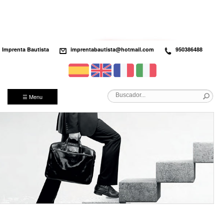
Imprenta Bautista
imprentabautista@hotmail.com
950386488
☰ Menu