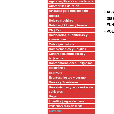
Agendas, libretas y cuadernos
Alfombrillas de ratón
Artículos para sublimación
• ABS
Bolsas
• DI
Bolsas mochilas
• FU
Botellas, bidones y termos
CN❘Tex
• POL
Calendarios, alfombrillas y
almanaques
Catálogos físicos
Complementos y Detalles
Congresos, monederos y
tarjeteros
Conmemoraciones Religiosas
Electrónica
Escritura
Eventos, fiestas y verano
Gorras y Sombreros
Herramientas y accesorios de
vehículos
Hogar
Infantil y juegos de mesa
Invierno y días de lluvia
Llaveros