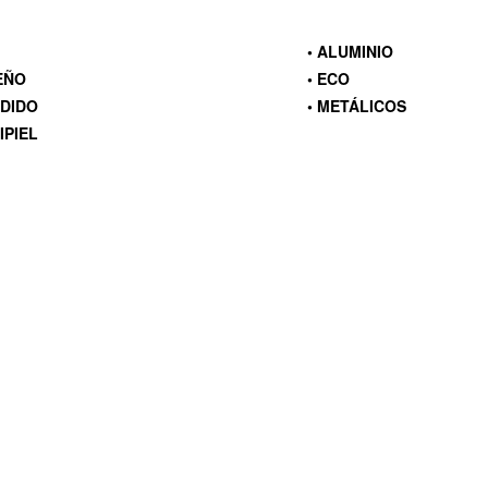
• ALUMINIO
SEÑO
• ECO
NDIDO
• METÁLICOS
IPIEL