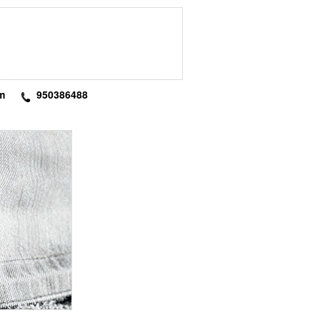
m
950386488