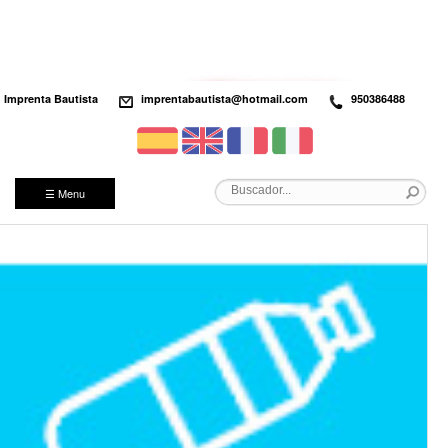
Imprenta Bautista
imprentabautista@hotmail.com
950386488
☰ Menu