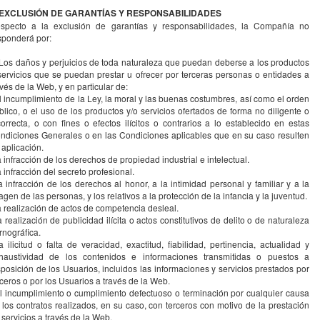
 EXCLUSIÓN DE GARANTÍAS Y RESPONSABILIDADES
specto a la exclusión de garantías y responsabilidades, la Compañía no
sponderá por:
 Los daños y perjuicios de toda naturaleza que puedan deberse a los productos
servicios que se puedan prestar u ofrecer por terceras personas o entidades a
avés de la Web, y en particular de:
el incumplimiento de la Ley, la moral y las buenas costumbres, así como el orden
blico, o el uso de los productos y/o servicios ofertados de forma no diligente o
correcta, o con fines o efectos ilícitos o contrarios a lo establecido en estas
ndiciones Generales o en las Condiciones aplicables que en su caso resulten
 aplicación.
la infracción de los derechos de propiedad industrial e intelectual.
la infracción del secreto profesional.
la infracción de los derechos al honor, a la intimidad personal y familiar y a la
agen de las personas, y los relativos a la protección de la infancia y la juventud.
la realización de actos de competencia desleal.
la realización de publicidad ilícita o actos constitutivos de delito o de naturaleza
rnográfica.
la ilicitud o falta de veracidad, exactitud, fiabilidad, pertinencia, actualidad y
haustividad de los contenidos e informaciones transmitidas o puestos a
sposición de los Usuarios, incluidos las informaciones y servicios prestados por
rceros o por los Usuarios a través de la Web.
el incumplimiento o cumplimiento defectuoso o terminación por cualquier causa
 los contratos realizados, en su caso, con terceros con motivo de la prestación
 servicios a través de la Web.