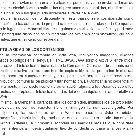
nsentidos previamente a una pluralidad de personas, y a no enviar cadenas de
nsajes electrónicos no solicitados ni previamente consentidos, ni utilizar listas
 distribución a las que pueda accederse a través de la Web.
alquier infracción de lo dispuesto en este párrafo será considerada como
fracción de los derechos de propiedad intelectual de titularidad de la Compañía,
ndo lugar a las responsabilidades legalmente establecidas al efecto y pudiendo
r perseguida dicha actuación mediante las acciones administrativas, civiles o
nales, que en su caso correspondan.
 TITULARIDAD DE LOS CONTENIDOS
da la información contenida en esta Web, incluyendo imágenes, diseños
áficos o códigos en el lenguaje HTML, JAVA, JAVA script o Active X, entre otros,
 propiedad intelectual e industrial de la Compañía. Corresponde a la misma el
ercicio exclusivo de los derechos de explotación de la propiedad intelectual
ncionada, en cualquier forma y, en especial, los derechos de reproducción,
stribución, comunicación pública y transformación. La Compañía no cede total ni
rcialmente, ni concede licencia o autorización alguna a los Usuarios sobre los
rechos de propiedad intelectual o industrial o de cualquier otra forma relativa a
 Web.
imismo, la Compañía garantiza que los contenidos, incluidos los de propiedad
telectual, no son de carácter ilícito ni infringen la normativa vigente. Por
nsiguiente, los contenidos de la Web no tendrán carácter xenófobo,
rnográfico, discriminatorio, racista o que de cualquier modo fomente la
olencia. Además, la Compañía adoptará las medidas legales que considere
nvenientes para impedir cualquier tipo de conducta contraria a la Ley o a la
ral.