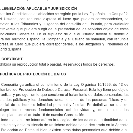
. LEGISLACIÓN APLICABLE Y JURISDICCIÓN
das las Condiciones establecidas se regirán por la Ley Española. La Compañía
el Usuario, con renuncia expresa al fuero que pudiera corresponderles, se
meten a los Tribunales y Juzgados del domicilio del Usuario, para cualquier
ntroversia que pudiera surgir de la prestación de los servicios objeto de estas
ndiciones Generales. En el supuesto de que el Usuario tuviera su domicilio
era del Territorio Español, la Compañía y el Usuario se someten, con renuncia
presa al fuero que pudiera corresponderles, a los Juzgados y Tribunales de
drid (España).
. COPYRIGHT
ohibida su reproducción total o parcial. Reservados todos los derechos.
I. POLÍTICA DE PROTECCIÓN DE DATOS
 Compañía garantiza el cumplimiento de la Ley Orgánica 15/1999, de 13 de
ciembre, de Protección de Datos de Carácter Personal. Esta ley tiene por objeto
rantizar y proteger, en lo que concierne al tratamiento de datos personales, las
bertades públicas y los derechos fundamentales de las personas físicas, y en
pecial de su honor e intimidad personal y familiar. En definitiva, se trata de
oteger los derechos fundamentales del individuo y, en concreto, los
ntemplados en el artículo 18 de nuestra Constitución.
 todo momento se informará en la recogida de los datos de la finalidad de su
atamiento y de la existencia de un fichero debidamente declarado en la Agencia
 Protección de Datos, si bien, existen otros datos personales que debido a su