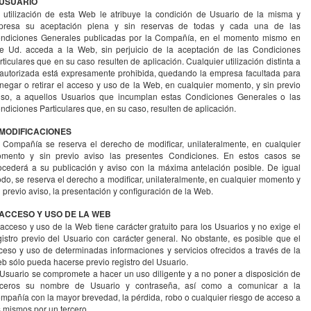
 USUARIO
 utilización de esta Web le atribuye la condición de Usuario de la misma y
presa su aceptación plena y sin reservas de todas y cada una de las
ndiciones Generales publicadas por la Compañía, en el momento mismo en
e Ud. acceda a la Web, sin perjuicio de la aceptación de las Condiciones
rticulares que en su caso resulten de aplicación. Cualquier utilización distinta a
 autorizada está expresamente prohibida, quedando la empresa facultada para
negar o retirar el acceso y uso de la Web, en cualquier momento, y sin previo
iso, a aquellos Usuarios que incumplan estas Condiciones Generales o las
ndiciones Particulares que, en su caso, resulten de aplicación.
 MODIFICACIONES
 Compañía se reserva el derecho de modificar, unilateralmente, en cualquier
mento y sin previo aviso las presentes Condiciones. En estos casos se
ocederá a su publicación y aviso con la máxima antelación posible. De igual
do, se reserva el derecho a modificar, unilateralmente, en cualquier momento y
n previo aviso, la presentación y configuración de la Web.
 ACCESO Y USO DE LA WEB
 acceso y uso de la Web tiene carácter gratuito para los Usuarios y no exige el
gistro previo del Usuario con carácter general. No obstante, es posible que el
ceso y uso de determinadas informaciones y servicios ofrecidos a través de la
b sólo pueda hacerse previo registro del Usuario.
 Usuario se compromete a hacer un uso diligente y a no poner a disposición de
rceros su nombre de Usuario y contraseña, así como a comunicar a la
mpañía con la mayor brevedad, la pérdida, robo o cualquier riesgo de acceso a
s mismos por un tercero.