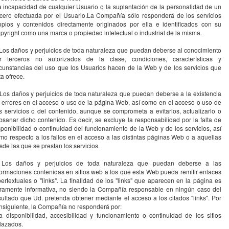
la incapacidad de cualquier Usuario o la suplantación de la personalidad de un
rcero efectuada por el Usuario.La Compañía sólo responderá de los servicios
opios y contenidos directamente originados por ella e identificados con su
pyright como una marca o propiedad intelectual o industrial de la misma.
 Los daños y perjuicios de toda naturaleza que puedan deberse al conocimiento
r terceros no autorizados de la clase, condiciones, características y
rcunstancias del uso que los Usuarios hacen de la Web y de los servicios que
ta ofrece.
 Los daños y perjuicios de toda naturaleza que puedan deberse a la existencia
 errores en el acceso o uso de la página Web, así como en el acceso o uso de
s servicios o del contenido, aunque se comprometa a evitarlos, actualizarlo o
bsanar dicho contenido. Es decir, se excluye la responsabilidad por la falta de
sponibilidad o continuidad del funcionamiento de la Web y de los servicios, así
mo respecto a los fallos en el acceso a las distintas páginas Web o a aquellas
sde las que se prestan los servicios.
 Los daños y perjuicios de toda naturaleza que puedan deberse a las
formaciones contenidas en sitios web a los que esta Web pueda remitir enlaces
pertextuales o "links". La finalidad de los "links" que aparecen en la página es
ramente informativa, no siendo la Compañía responsable en ningún caso del
sultado que Ud. pretenda obtener mediante el acceso a los citados "links". Por
nsiguiente, la Compañía no responderá por:
la disponibilidad, accesibilidad y funcionamiento o continuidad de los sitios
lazados.