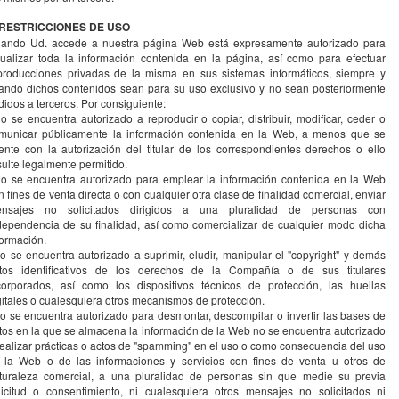
 RESTRICCIONES DE USO
ando Ud. accede a nuestra página Web está expresamente autorizado para
sualizar toda la información contenida en la página, así como para efectuar
producciones privadas de la misma en sus sistemas informáticos, siempre y
ando dichos contenidos sean para su uso exclusivo y no sean posteriormente
didos a terceros. Por consiguiente:
no se encuentra autorizado a reproducir o copiar, distribuir, modificar, ceder o
municar públicamente la información contenida en la Web, a menos que se
ente con la autorización del titular de los correspondientes derechos o ello
sulte legalmente permitido.
no se encuentra autorizado para emplear la información contenida en la Web
n fines de venta directa o con cualquier otra clase de finalidad comercial, enviar
nsajes no solicitados dirigidos a una pluralidad de personas con
dependencia de su finalidad, así como comercializar de cualquier modo dicha
formación.
no se encuentra autorizado a suprimir, eludir, manipular el "copyright" y demás
tos identificativos de los derechos de la Compañía o de sus titulares
corporados, así como los dispositivos técnicos de protección, las huellas
gitales o cualesquiera otros mecanismos de protección.
no se encuentra autorizado para desmontar, descompilar o invertir las bases de
tos en la que se almacena la información de la Web no se encuentra autorizado
realizar prácticas o actos de "spamming" en el uso o como consecuencia del uso
 la Web o de las informaciones y servicios con fines de venta u otros de
turaleza comercial, a una pluralidad de personas sin que medie su previa
licitud o consentimiento, ni cualesquiera otros mensajes no solicitados ni