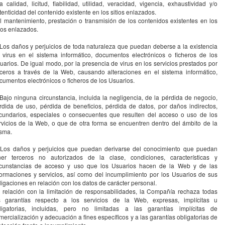
la calidad, licitud, fiabilidad, utilidad, veracidad, vigencia, exhaustividad y/o
tenticidad del contenido existente en los sitios enlazados.
el mantenimiento, prestación o transmisión de los contenidos existentes en los
tios enlazados.
 Los daños y perjuicios de toda naturaleza que puedan deberse a la existencia
 virus en el sistema informático, documentos electrónicos o ficheros de los
uarios. De igual modo, por la presencia de virus en los servicios prestados por
rceros a través de la Web, causando alteraciones en el sistema informático,
cumentos electrónicos o ficheros de los Usuarios.
 Bajo ninguna circunstancia, incluida la negligencia, de la pérdida de negocio,
rdida de uso, pérdida de beneficios, pérdida de datos, por daños indirectos,
cundarios, especiales o consecuentes que resulten del acceso o uso de los
rvicios de la Web, o que de otra forma se encuentren dentro del ámbito de la
sma.
 Los daños y perjuicios que puedan derivarse del conocimiento que puedan
ner terceros no autorizados de la clase, condiciones, características y
rcunstancias de acceso y uso que los Usuarios hacen de la Web y de las
formaciones y servicios, así como del incumplimiento por los Usuarios de sus
ligaciones en relación con los datos de carácter personal.
 relación con la limitación de responsabilidades, la Compañía rechaza todas
s garantías respecto a los servicios de la Web, expresas, implícitas u
ligatorias, incluidas, pero no limitadas a las garantías implícitas de
mercialización y adecuación a fines específicos y a las garantías obligatorias de