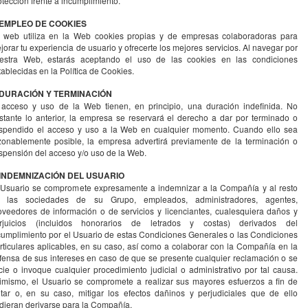
otección frente a incumplimiento.
 EMPLEO DE COOKIES
 web utiliza en la Web cookies propias y de empresas colaboradoras para
jorar tu experiencia de usuario y ofrecerte los mejores servicios. Al navegar por
estra Web, estarás aceptando el uso de las cookies en las condiciones
tablecidas en la Política de Cookies.
 DURACIÓN Y TERMINACIÓN
 acceso y uso de la Web tienen, en principio, una duración indefinida. No
stante lo anterior, la empresa se reservará el derecho a dar por terminado o
spendido el acceso y uso a la Web en cualquier momento. Cuando ello sea
zonablemente posible, la empresa advertirá previamente de la terminación o
spensión del acceso y/o uso de la Web.
 INDEMNIZACIÓN DEL USUARIO
 Usuario se compromete expresamente a indemnizar a la Compañía y al resto
 las sociedades de su Grupo, empleados, administradores, agentes,
oveedores de información o de servicios y licenciantes, cualesquiera daños y
rjuicios (incluidos honorarios de letrados y costas) derivados del
cumplimiento por el Usuario de estas Condiciones Generales o las Condiciones
rticulares aplicables, en su caso, así como a colaborar con la Compañía en la
fensa de sus intereses en caso de que se presente cualquier reclamación o se
icie o invoque cualquier procedimiento judicial o administrativo por tal causa.
imismo, el Usuario se compromete a realizar sus mayores esfuerzos a fin de
itar o, en su caso, mitigar los efectos dañinos y perjudiciales que de ello
dieran derivarse para la Compañía.