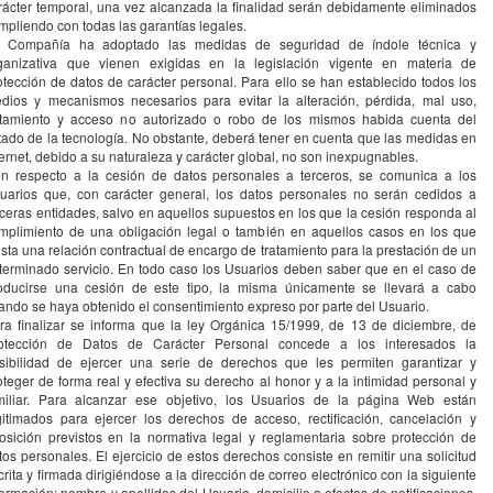
rácter temporal, una vez alcanzada la finalidad serán debidamente eliminados
mpliendo con todas las garantías legales.
 Compañía ha adoptado las medidas de seguridad de índole técnica y
ganizativa que vienen exigidas en la legislación vigente en materia de
otección de datos de carácter personal. Para ello se han establecido todos los
dios y mecanismos necesarios para evitar la alteración, pérdida, mal uso,
atamiento y acceso no autorizado o robo de los mismos habida cuenta del
tado de la tecnología. No obstante, deberá tener en cuenta que las medidas en
ternet, debido a su naturaleza y carácter global, no son inexpugnables.
n respecto a la cesión de datos personales a terceros, se comunica a los
uarios que, con carácter general, los datos personales no serán cedidos a
rceras entidades, salvo en aquellos supuestos en los que la cesión responda al
mplimiento de una obligación legal o también en aquellos casos en los que
ista una relación contractual de encargo de tratamiento para la prestación de un
terminado servicio. En todo caso los Usuarios deben saber que en el caso de
oducirse una cesión de este tipo, la misma únicamente se llevará a cabo
ando se haya obtenido el consentimiento expreso por parte del Usuario.
ra finalizar se informa que la ley Orgánica 15/1999, de 13 de diciembre, de
otección de Datos de Carácter Personal concede a los interesados la
sibilidad de ejercer una serie de derechos que les permiten garantizar y
oteger de forma real y efectiva su derecho al honor y a la intimidad personal y
miliar. Para alcanzar ese objetivo, los Usuarios de la página Web están
gitimados para ejercer los derechos de acceso, rectificación, cancelación y
osición previstos en la normativa legal y reglamentaria sobre protección de
tos personales. El ejercicio de estos derechos consiste en remitir una solicitud
crita y firmada dirigiéndose a la dirección de correo electrónico con la siguiente
formación: nombre y apellidos del Usuario, domicilio a efectos de notificaciones,