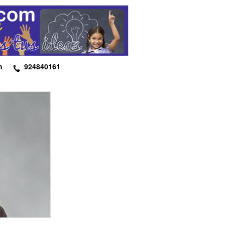
m
924840161