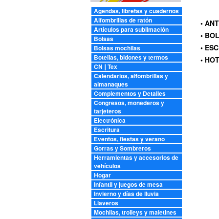
Agendas, libretas y cuadernos
Alfombrillas de ratón
• AN
Artículos para sublimación
• BO
Bolsas
• ES
Bolsas mochilas
Botellas, bidones y termos
• HO
CN❘Tex
Calendarios, alfombrillas y
almanaques
Complementos y Detalles
Congresos, monederos y
tarjeteros
Electrónica
Escritura
Eventos, fiestas y verano
Gorras y Sombreros
Herramientas y accesorios de
vehículos
Hogar
Infantil y juegos de mesa
Invierno y días de lluvia
Llaveros
Mochilas, trolleys y maletines