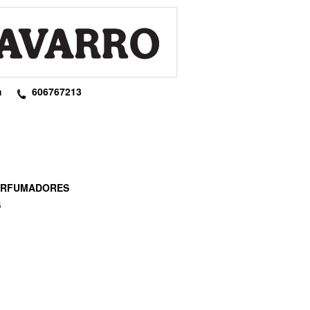
m
606767213
PERFUMADORES
S