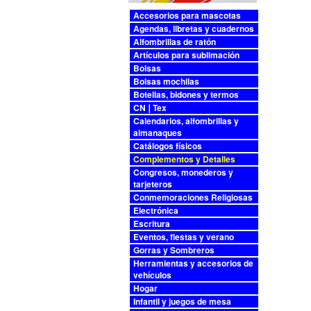
Accesorios para mascotas
Agendas, libretas y cuadernos
Alfombrillas de ratón
Artículos para sublimación
Bolsas
Bolsas mochilas
Botellas, bidones y termos
CN❘Tex
Calendarios, alfombrillas y
almanaques
Catálogos físicos
Complementos y Detalles
Congresos, monederos y
tarjeteros
Conmemoraciones Religiosas
Electrónica
Escritura
Eventos, fiestas y verano
Gorras y Sombreros
Herramientas y accesorios de
vehículos
Hogar
Infantil y juegos de mesa