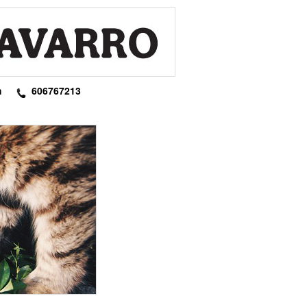
m
606767213