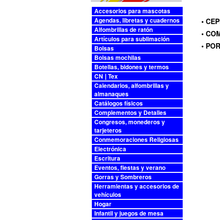
Accesorios para mascotas
Agendas, libretas y cuadernos
• CE
Alfombrillas de ratón
• CO
Artículos para sublimación
• PO
Bolsas
Bolsas mochilas
Botellas, bidones y termos
CN❘Tex
Calendarios, alfombrillas y
almanaques
Catálogos físicos
Complementos y Detalles
Congresos, monederos y
tarjeteros
Conmemoraciones Religiosas
Electrónica
Escritura
Eventos, fiestas y verano
Gorras y Sombreros
Herramientas y accesorios de
vehículos
Hogar
Infantil y juegos de mesa