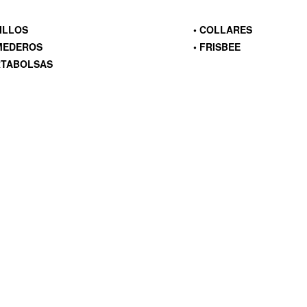
PILLOS
• COLLARES
MEDEROS
• FRISBEE
RTABOLSAS