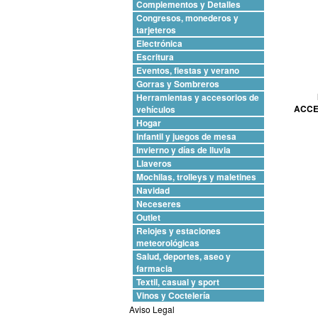
Complementos y Detalles
Congresos, monederos y
tarjeteros
Electrónica
Escritura
Eventos, fiestas y verano
Gorras y Sombreros
Herramientas y accesorios de
ACCE
vehículos
Hogar
Infantil y juegos de mesa
Invierno y días de lluvia
Llaveros
Mochilas, trolleys y maletines
Navidad
Neceseres
Outlet
Relojes y estaciones
meteorológicas
Salud, deportes, aseo y
farmacia
Textil, casual y sport
Vinos y Coctelería
Aviso Legal