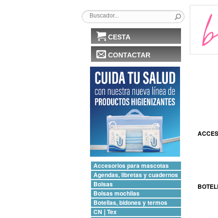
CESTA
CONTACTAR
ACCES
Accesorios para mascotas
Agendas, libretas y cuadernos
Bolsas
BOTEL
Bolsas mochilas
Botellas, bidones y termos
CN❘Tex