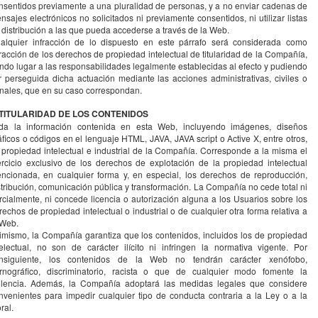
nsentidos previamente a una pluralidad de personas, y a no enviar cadenas de
nsajes electrónicos no solicitados ni previamente consentidos, ni utilizar listas
 distribución a las que pueda accederse a través de la Web.
alquier infracción de lo dispuesto en este párrafo será considerada como
fracción de los derechos de propiedad intelectual de titularidad de la Compañía,
ndo lugar a las responsabilidades legalmente establecidas al efecto y pudiendo
r perseguida dicha actuación mediante las acciones administrativas, civiles o
nales, que en su caso correspondan.
 TITULARIDAD DE LOS CONTENIDOS
da la información contenida en esta Web, incluyendo imágenes, diseños
áficos o códigos en el lenguaje HTML, JAVA, JAVA script o Active X, entre otros,
 propiedad intelectual e industrial de la Compañía. Corresponde a la misma el
ercicio exclusivo de los derechos de explotación de la propiedad intelectual
ncionada, en cualquier forma y, en especial, los derechos de reproducción,
stribución, comunicación pública y transformación. La Compañía no cede total ni
rcialmente, ni concede licencia o autorización alguna a los Usuarios sobre los
rechos de propiedad intelectual o industrial o de cualquier otra forma relativa a
 Web.
imismo, la Compañía garantiza que los contenidos, incluidos los de propiedad
telectual, no son de carácter ilícito ni infringen la normativa vigente. Por
nsiguiente, los contenidos de la Web no tendrán carácter xenófobo,
rnográfico, discriminatorio, racista o que de cualquier modo fomente la
olencia. Además, la Compañía adoptará las medidas legales que considere
nvenientes para impedir cualquier tipo de conducta contraria a la Ley o a la
ral.