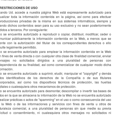
 RESTRICCIONES DE USO
ando Ud. accede a nuestra página Web está expresamente autorizado para
sualizar toda la información contenida en la página, así como para efectuar
producciones privadas de la misma en sus sistemas informáticos, siempre y
ando dichos contenidos sean para su uso exclusivo y no sean posteriormente
didos a terceros. Por consiguiente:
no se encuentra autorizado a reproducir o copiar, distribuir, modificar, ceder o
municar públicamente la información contenida en la Web, a menos que se
ente con la autorización del titular de los correspondientes derechos o ello
sulte legalmente permitido.
no se encuentra autorizado para emplear la información contenida en la Web
n fines de venta directa o con cualquier otra clase de finalidad comercial, enviar
nsajes no solicitados dirigidos a una pluralidad de personas con
dependencia de su finalidad, así como comercializar de cualquier modo dicha
formación.
no se encuentra autorizado a suprimir, eludir, manipular el "copyright" y demás
tos identificativos de los derechos de la Compañía o de sus titulares
corporados, así como los dispositivos técnicos de protección, las huellas
gitales o cualesquiera otros mecanismos de protección.
no se encuentra autorizado para desmontar, descompilar o invertir las bases de
tos en la que se almacena la información de la Web no se encuentra autorizado
realizar prácticas o actos de "spamming" en el uso o como consecuencia del uso
 la Web o de las informaciones y servicios con fines de venta u otros de
turaleza comercial, a una pluralidad de personas sin que medie su previa
licitud o consentimiento, ni cualesquiera otros mensajes no solicitados ni