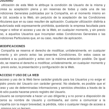
 USUARIO
 utilización de esta Web le atribuye la condición de Usuario de la misma y
presa su aceptación plena y sin reservas de todas y cada una de las
ndiciones Generales publicadas por la Compañía, en el momento mismo en
e Ud. acceda a la Web, sin perjuicio de la aceptación de las Condiciones
rticulares que en su caso resulten de aplicación. Cualquier utilización distinta a
 autorizada está expresamente prohibida, quedando la empresa facultada para
negar o retirar el acceso y uso de la Web, en cualquier momento, y sin previo
iso, a aquellos Usuarios que incumplan estas Condiciones Generales o las
ndiciones Particulares que, en su caso, resulten de aplicación.
 MODIFICACIONES
 Compañía se reserva el derecho de modificar, unilateralmente, en cualquier
mento y sin previo aviso las presentes Condiciones. En estos casos se
ocederá a su publicación y aviso con la máxima antelación posible. De igual
do, se reserva el derecho a modificar, unilateralmente, en cualquier momento y
n previo aviso, la presentación y configuración de la Web.
 ACCESO Y USO DE LA WEB
 acceso y uso de la Web tiene carácter gratuito para los Usuarios y no exige el
gistro previo del Usuario con carácter general. No obstante, es posible que el
ceso y uso de determinadas informaciones y servicios ofrecidos a través de la
b sólo pueda hacerse previo registro del Usuario.
 Usuario se compromete a hacer un uso diligente y a no poner a disposición de
rceros su nombre de Usuario y contraseña, así como a comunicar a la
mpañía con la mayor brevedad, la pérdida, robo o cualquier riesgo de acceso a
s mismos por un tercero.