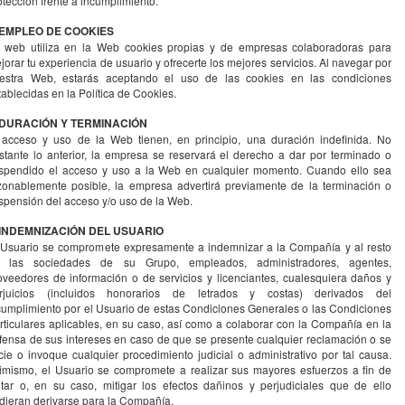
otección frente a incumplimiento.
 EMPLEO DE COOKIES
 web utiliza en la Web cookies propias y de empresas colaboradoras para
jorar tu experiencia de usuario y ofrecerte los mejores servicios. Al navegar por
estra Web, estarás aceptando el uso de las cookies en las condiciones
tablecidas en la Política de Cookies.
 DURACIÓN Y TERMINACIÓN
 acceso y uso de la Web tienen, en principio, una duración indefinida. No
stante lo anterior, la empresa se reservará el derecho a dar por terminado o
spendido el acceso y uso a la Web en cualquier momento. Cuando ello sea
zonablemente posible, la empresa advertirá previamente de la terminación o
spensión del acceso y/o uso de la Web.
 INDEMNIZACIÓN DEL USUARIO
 Usuario se compromete expresamente a indemnizar a la Compañía y al resto
 las sociedades de su Grupo, empleados, administradores, agentes,
oveedores de información o de servicios y licenciantes, cualesquiera daños y
rjuicios (incluidos honorarios de letrados y costas) derivados del
cumplimiento por el Usuario de estas Condiciones Generales o las Condiciones
rticulares aplicables, en su caso, así como a colaborar con la Compañía en la
fensa de sus intereses en caso de que se presente cualquier reclamación o se
icie o invoque cualquier procedimiento judicial o administrativo por tal causa.
imismo, el Usuario se compromete a realizar sus mayores esfuerzos a fin de
itar o, en su caso, mitigar los efectos dañinos y perjudiciales que de ello
dieran derivarse para la Compañía.