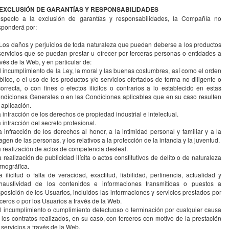
 EXCLUSIÓN DE GARANTÍAS Y RESPONSABILIDADES
specto a la exclusión de garantías y responsabilidades, la Compañía no
sponderá por:
 Los daños y perjuicios de toda naturaleza que puedan deberse a los productos
servicios que se puedan prestar u ofrecer por terceras personas o entidades a
avés de la Web, y en particular de:
el incumplimiento de la Ley, la moral y las buenas costumbres, así como el orden
blico, o el uso de los productos y/o servicios ofertados de forma no diligente o
correcta, o con fines o efectos ilícitos o contrarios a lo establecido en estas
ndiciones Generales o en las Condiciones aplicables que en su caso resulten
 aplicación.
la infracción de los derechos de propiedad industrial e intelectual.
la infracción del secreto profesional.
la infracción de los derechos al honor, a la intimidad personal y familiar y a la
agen de las personas, y los relativos a la protección de la infancia y la juventud.
la realización de actos de competencia desleal.
la realización de publicidad ilícita o actos constitutivos de delito o de naturaleza
rnográfica.
la ilicitud o falta de veracidad, exactitud, fiabilidad, pertinencia, actualidad y
haustividad de los contenidos e informaciones transmitidas o puestos a
sposición de los Usuarios, incluidos las informaciones y servicios prestados por
rceros o por los Usuarios a través de la Web.
el incumplimiento o cumplimiento defectuoso o terminación por cualquier causa
 los contratos realizados, en su caso, con terceros con motivo de la prestación
 servicios a través de la Web.