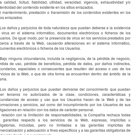
la calidad, licitud, fiabilidad, utilidad, veracidad, vigencia, exhaustividad y/o
tenticidad del contenido existente en los sitios enlazados.
el mantenimiento, prestación o transmisión de los contenidos existentes en los
tios enlazados.
 Los daños y perjuicios de toda naturaleza que puedan deberse a la existencia
 virus en el sistema informático, documentos electrónicos o ficheros de los
uarios. De igual modo, por la presencia de virus en los servicios prestados por
rceros a través de la Web, causando alteraciones en el sistema informático,
cumentos electrónicos o ficheros de los Usuarios.
 Bajo ninguna circunstancia, incluida la negligencia, de la pérdida de negocio,
rdida de uso, pérdida de beneficios, pérdida de datos, por daños indirectos,
cundarios, especiales o consecuentes que resulten del acceso o uso de los
rvicios de la Web, o que de otra forma se encuentren dentro del ámbito de la
sma.
 Los daños y perjuicios que puedan derivarse del conocimiento que puedan
ner terceros no autorizados de la clase, condiciones, características y
rcunstancias de acceso y uso que los Usuarios hacen de la Web y de las
formaciones y servicios, así como del incumplimiento por los Usuarios de sus
ligaciones en relación con los datos de carácter personal.
 relación con la limitación de responsabilidades, la Compañía rechaza todas
s garantías respecto a los servicios de la Web, expresas, implícitas u
ligatorias, incluidas, pero no limitadas a las garantías implícitas de
mercialización y adecuación a fines específicos y a las garantías obligatorias de