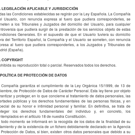
. LEGISLACIÓN APLICABLE Y JURISDICCIÓN
das las Condiciones establecidas se regirán por la Ley Española. La Compañía
el Usuario, con renuncia expresa al fuero que pudiera corresponderles, se
meten a los Tribunales y Juzgados del domicilio del Usuario, para cualquier
ntroversia que pudiera surgir de la prestación de los servicios objeto de estas
ndiciones Generales. En el supuesto de que el Usuario tuviera su domicilio
era del Territorio Español, la Compañía y el Usuario se someten, con renuncia
presa al fuero que pudiera corresponderles, a los Juzgados y Tribunales de
drid (España).
. COPYRIGHT
ohibida su reproducción total o parcial. Reservados todos los derechos.
I. POLÍTICA DE PROTECCIÓN DE DATOS
 Compañía garantiza el cumplimiento de la Ley Orgánica 15/1999, de 13 de
ciembre, de Protección de Datos de Carácter Personal. Esta ley tiene por objeto
rantizar y proteger, en lo que concierne al tratamiento de datos personales, las
bertades públicas y los derechos fundamentales de las personas físicas, y en
pecial de su honor e intimidad personal y familiar. En definitiva, se trata de
oteger los derechos fundamentales del individuo y, en concreto, los
ntemplados en el artículo 18 de nuestra Constitución.
 todo momento se informará en la recogida de los datos de la finalidad de su
atamiento y de la existencia de un fichero debidamente declarado en la Agencia
 Protección de Datos, si bien, existen otros datos personales que debido a su