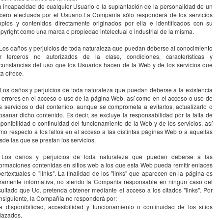
la incapacidad de cualquier Usuario o la suplantación de la personalidad de un
rcero efectuada por el Usuario.La Compañía sólo responderá de los servicios
opios y contenidos directamente originados por ella e identificados con su
pyright como una marca o propiedad intelectual o industrial de la misma.
 Los daños y perjuicios de toda naturaleza que puedan deberse al conocimiento
r terceros no autorizados de la clase, condiciones, características y
rcunstancias del uso que los Usuarios hacen de la Web y de los servicios que
ta ofrece.
 Los daños y perjuicios de toda naturaleza que puedan deberse a la existencia
 errores en el acceso o uso de la página Web, así como en el acceso o uso de
s servicios o del contenido, aunque se comprometa a evitarlos, actualizarlo o
bsanar dicho contenido. Es decir, se excluye la responsabilidad por la falta de
sponibilidad o continuidad del funcionamiento de la Web y de los servicios, así
mo respecto a los fallos en el acceso a las distintas páginas Web o a aquellas
sde las que se prestan los servicios.
 Los daños y perjuicios de toda naturaleza que puedan deberse a las
formaciones contenidas en sitios web a los que esta Web pueda remitir enlaces
pertextuales o "links". La finalidad de los "links" que aparecen en la página es
ramente informativa, no siendo la Compañía responsable en ningún caso del
sultado que Ud. pretenda obtener mediante el acceso a los citados "links". Por
nsiguiente, la Compañía no responderá por:
la disponibilidad, accesibilidad y funcionamiento o continuidad de los sitios
lazados.