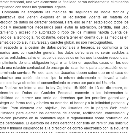
rácter temporal, una vez alcanzada la finalidad serán debidamente eliminados
mpliendo con todas las garantías legales.
 Compañía ha adoptado las medidas de seguridad de índole técnica y
ganizativa que vienen exigidas en la legislación vigente en materia de
otección de datos de carácter personal. Para ello se han establecido todos los
dios y mecanismos necesarios para evitar la alteración, pérdida, mal uso,
atamiento y acceso no autorizado o robo de los mismos habida cuenta del
tado de la tecnología. No obstante, deberá tener en cuenta que las medidas en
ternet, debido a su naturaleza y carácter global, no son inexpugnables.
n respecto a la cesión de datos personales a terceros, se comunica a los
uarios que, con carácter general, los datos personales no serán cedidos a
rceras entidades, salvo en aquellos supuestos en los que la cesión responda al
mplimiento de una obligación legal o también en aquellos casos en los que
ista una relación contractual de encargo de tratamiento para la prestación de un
terminado servicio. En todo caso los Usuarios deben saber que en el caso de
oducirse una cesión de este tipo, la misma únicamente se llevará a cabo
ando se haya obtenido el consentimiento expreso por parte del Usuario.
ra finalizar se informa que la ley Orgánica 15/1999, de 13 de diciembre, de
otección de Datos de Carácter Personal concede a los interesados la
sibilidad de ejercer una serie de derechos que les permiten garantizar y
oteger de forma real y efectiva su derecho al honor y a la intimidad personal y
miliar. Para alcanzar ese objetivo, los Usuarios de la página Web están
gitimados para ejercer los derechos de acceso, rectificación, cancelación y
osición previstos en la normativa legal y reglamentaria sobre protección de
tos personales. El ejercicio de estos derechos consiste en remitir una solicitud
crita y firmada dirigiéndose a la dirección de correo electrónico con la siguiente
formación: nombre y apellidos del Usuario, domicilio a efectos de notificaciones,