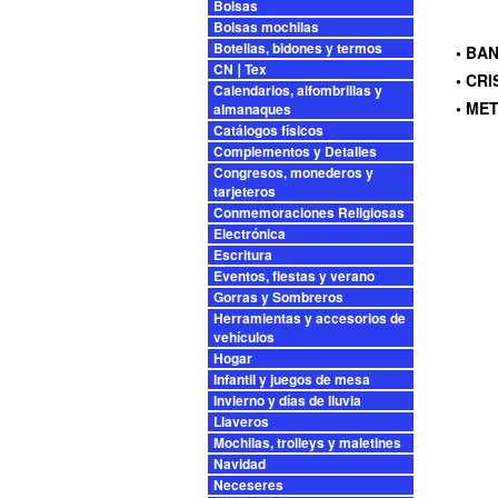
Bolsas
Bolsas mochilas
Botellas, bidones y termos
• BA
CN❘Tex
• CR
Calendarios, alfombrillas y
• ME
almanaques
Catálogos físicos
Complementos y Detalles
Congresos, monederos y
tarjeteros
Conmemoraciones Religiosas
Electrónica
Escritura
Eventos, fiestas y verano
Gorras y Sombreros
Herramientas y accesorios de
vehículos
Hogar
Infantil y juegos de mesa
Invierno y días de lluvia
Llaveros
Mochilas, trolleys y maletines
Navidad
Neceseres