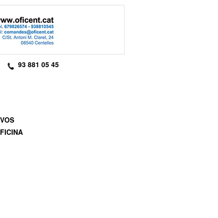
93 881 05 45
IVOS
FICINA