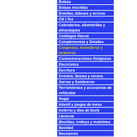
Bolsas
Bolsas mochilas
Botellas, bidones y termos
CN❘Tex
Calendarios, alfombrillas y
almanaques
Catálogos físicos
Complementos y Detalles
Congresos, monederos y
tarjeteros
Conmemoraciones Religiosas
Electrónica
Escritura
Eventos, fiestas y verano
Gorras y Sombreros
Herramientas y accesorios de
vehículos
Hogar
Infantil y juegos de mesa
Invierno y días de lluvia
Llaveros
Mochilas, trolleys y maletines
Navidad
Neceseres