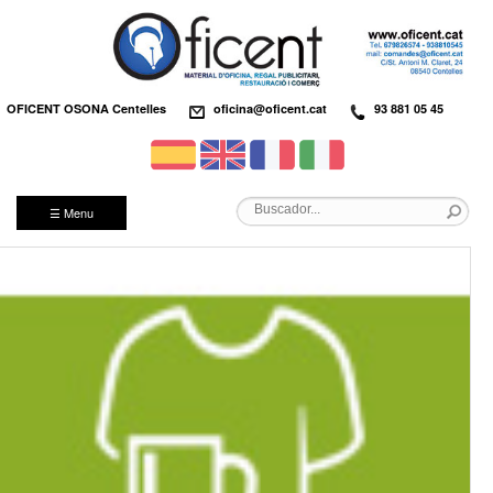
OFICENT OSONA Centelles
oficina@oficent.cat
93 881 05 45
☰ Menu