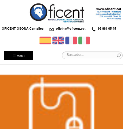
OFICENT OSONA Centelles
oficina@oficent.cat
93 881 05 45
☰ Menu