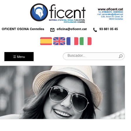
OFICENT OSONA Centelles
oficina@oficent.cat
93 881 05 45
☰ Menu