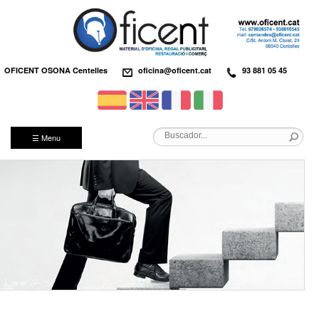
OFICENT OSONA Centelles
oficina@oficent.cat
93 881 05 45
☰ Menu