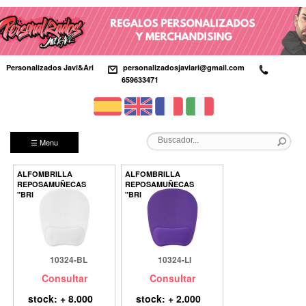
Personalizados Javi&Ari
personalizadosjaviari@gmail.com
659633471
☰ Menu
ALFOMBRILLA
ALFOMBRILLA
REPOSAMUÑECAS
REPOSAMUÑECAS
"BRIXTON"
"BRIXTON"
10324-BL
10324-LI
Consultar
Consultar
stock: + 8.000
stock: + 2.000