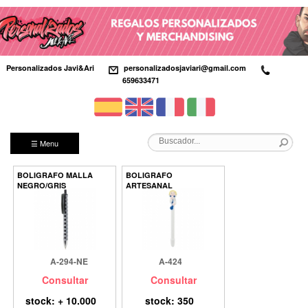
Personalizados Javi&Ari
personalizadosjaviari@gmail.com
659633471
☰ Menu
BOLIGRAFO MALLA
BOLIGRAFO
NEGRO/GRIS
ARTESANAL
A-294-NE
A-424
Consultar
Consultar
stock: + 10.000
stock: 350