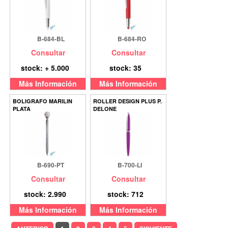
B-684-BL
B-684-RO
Consultar
Consultar
stock: + 5.000
stock: 35
Más Información
Más Información
BOLIGRAFO MARILIN
ROLLER DESIGN PLUS P.
PLATA
DELONE
B-690-PT
B-700-LI
Consultar
Consultar
stock: 2.990
stock: 712
Más Información
Más Información