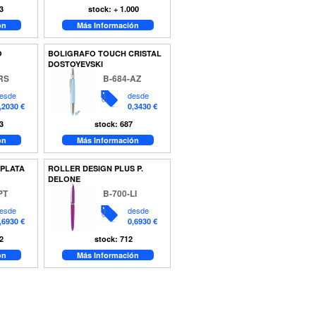
3
stock: + 1.000
ón
Más Información
O
BOLIGRAFO TOUCH CRISTAL
DOSTOYEVSKI
RS
B-684-AZ
esde
desde
,2030 €
0,3430 €
3
stock: 687
ón
Más Información
 PLATA
ROLLER DESIGN PLUS P.
DELONE
PT
B-700-LI
esde
desde
,6930 €
0,6930 €
2
stock: 712
ón
Más Información