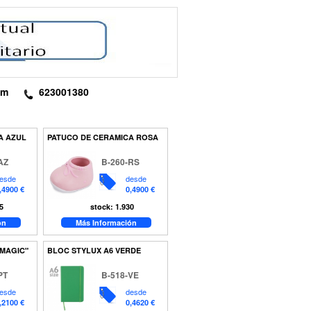
om
623001380
A AZUL
PATUCO DE CERAMICA ROSA
AZ
B-260-RS
esde
desde
,4900 €
0,4900 €
5
stock: 1.930
ón
Más Información
MAGIC"
BLOC STYLUX A6 VERDE
PT
B-518-VE
esde
desde
,2100 €
0,4620 €