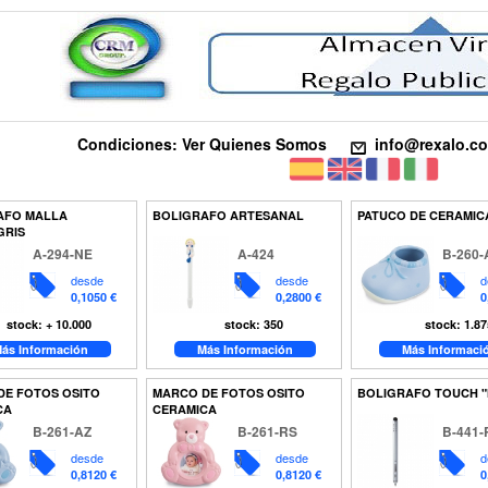
Condiciones: Ver Quienes Somos
info@rexalo.c
AFO MALLA
BOLIGRAFO ARTESANAL
PATUCO DE CERAMIC
GRIS
A-294-NE
A-424
B-260-
desde
desde
d
0,1050 €
0,2800 €
0
stock: + 10.000
stock: 350
stock: 1.87
ás Información
Más Información
Más Informaci
DE FOTOS OSITO
MARCO DE FOTOS OSITO
BOLIGRAFO TOUCH "
CA
CERAMICA
B-261-AZ
B-261-RS
B-441-
desde
desde
d
0,8120 €
0,8120 €
0