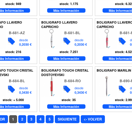
stock: 949
stock: 1.175
stock: 6.32
ás Información
Más Información
Más Informaci
AFO LLAVERO
BOLIGRAFO LLAVERO
BOLIGRAFO LLAVER
HO
CAPRICHO
CAPRICHO
B-681-AZ
B-681-BL
B-681-
desde
desde
d
0,2030 €
0,2030 €
0
stock: 216
stock: 7.251
stock: 4.52
ás Información
Más Información
Más Informaci
AFO TOUCH CRISTAL
BOLIGRAFO TOUCH CRISTAL
BOLIGRAFO MARILIN
EVSKI
DOSTOYEVSKI
B-684-BL
B-684-RO
B-690-
desde
desde
d
0,3430 €
0,3430 €
0
stock: + 5.000
stock: 35
stock: 2.99
ás Información
Más Información
Más Informaci
IOR
1
2
3
4
5
SIGUIENTE
<- VOLVER