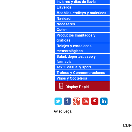
Invierno y días de lluvia
Llaveros
Mochilas, trolleys y maletines
Navidad
Neceseres
Outlet
Productos imantados y
gráficas
Relojes y estaciones
meteorológicas
Salud, deportes, aseo y
farmacia
Textil, casual y sport
Trofeos y Conmemoraciones
Vinos y Coctelería
Display Rapid
Aviso Legal
CUPO