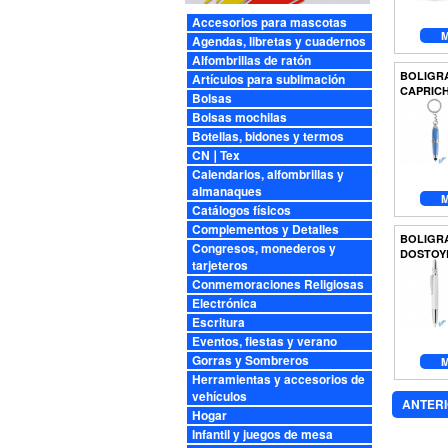
Accesorios para mascotas
M
Agendas, libretas y cuadernos
Alfombrillas de ratón
BOLIGR
Artículos para sublimación
CAPRIC
Bolsas
Bolsas mochilas
Botellas, bidones y termos
CN❘Tex
Calendarios, alfombrillas y
almanaques
M
Catálogos físicos
Complementos y Detalles
BOLIGR
Congresos, monederos y
DOSTOY
tarjeteros
Conmemoraciones Religiosas
Electrónica
Escritura
Eventos, fiestas y verano
Gorras y Sombreros
M
Herramientas y accesorios de
vehículos
ANTER
Hogar
Infantil y juegos de mesa